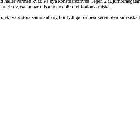
gsljud håller värmen kvar. På nya konstnärsdrivna Tegen 2 (Bjurholmsga
hundra syrsahannar tillsammans blir civilisationskritiska.
rojekt vars stora sammanhang blir tydliga för besökaren: den kinesiska 