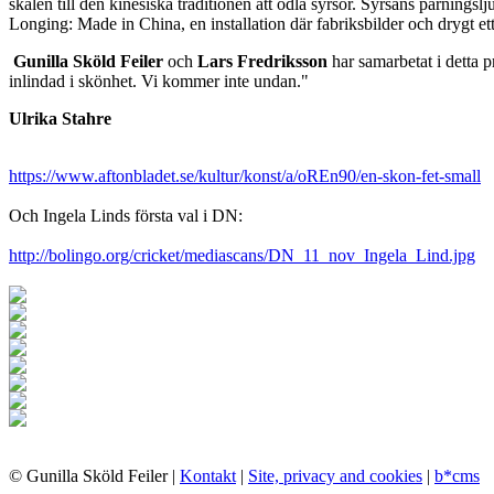
skälen till den kinesiska traditionen att odla syrsor. Syrsans parnin
Longing: Made in China, en installation där fabriksbilder och drygt ett
Gunilla Sköld Feiler
och
Lars Fredriksson
har samarbetat i detta p
inlindad i skönhet. Vi kommer inte undan."
Ulrika Stahre
https://www.aftonbladet.se/kultur/konst/a/oREn90/en-skon-fet-small
Och Ingela Linds första val i DN:
http://bolingo.org/cricket/mediascans/DN_11_nov_Ingela_Lind.jpg
© Gunilla Sköld Feiler |
Kontakt
|
Site, privacy and cookies
|
b*cms