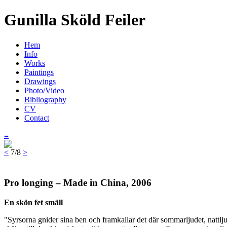
Gunilla Sköld Feiler
Hem
Info
Works
Paintings
Drawings
Photo/Video
Bibliography
CV
Contact
≡
<
7/8
>
Pro longing – Made in China, 2006
En skön fet smäll
"Syrsorna gnider sina ben och framkallar det där sommarljudet, nattljude